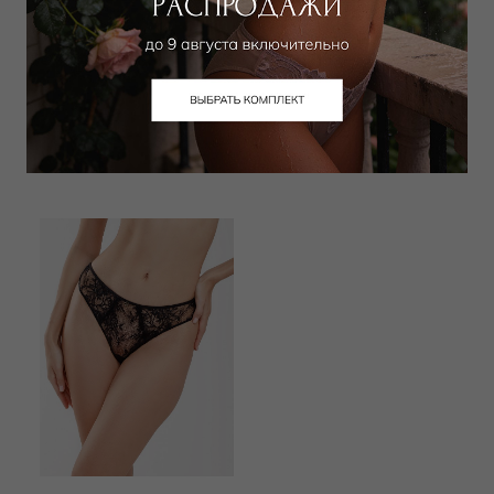
WILD ORCHID
WILD ORCHID
Трусы слип
Трусы хипстер
5 400
₽
4 950
₽
7 000
₽
6 500
₽
+ 1 цвет
+ 1 цвет