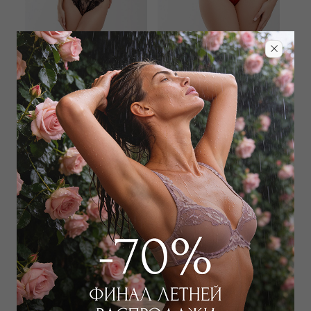
WILD ORCHID
WILD ORCHID
Трусы стринг
Трусы слип
4 500
₽
5 400
₽
6 000
₽
7 000
₽
+ 1 цвет