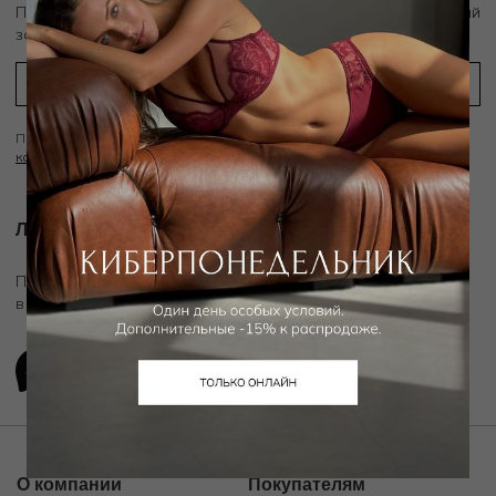
скидку 10%
Подпишитесь на рассылку и получите
на первый
заказ
Подписываясь на рассылку вы соглашаетесь с условиями
Политики
конфиденциальности
Личный ассистент.
Подключите личного ассистента "Дикой Орхидеи"
в удобном мессенджере
О компании
Покупателям