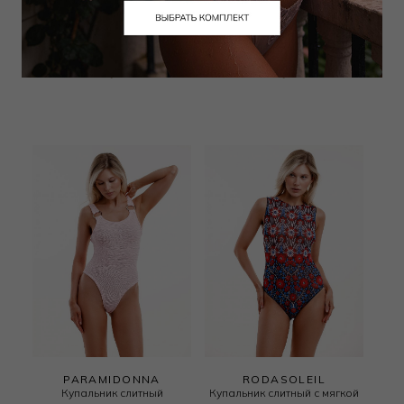
PARAMIDONNA
PARAMIDONNA
Купальник слитный
Купальник слитный
28 000
₽
|
+ 1400
28 000
₽
|
+ 1400
бонусов
бонусов
PARAMIDONNA
RODASOLEIL
Купальник слитный
Купальник слитный с мягкой