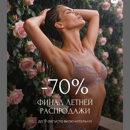
RODASOLEIL
PARAMIDONNA
Купальник слитный
Купальник слитный
24 000
₽
|
+ 1200
31 000
₽
|
+ 1550
бонусов
бонусов