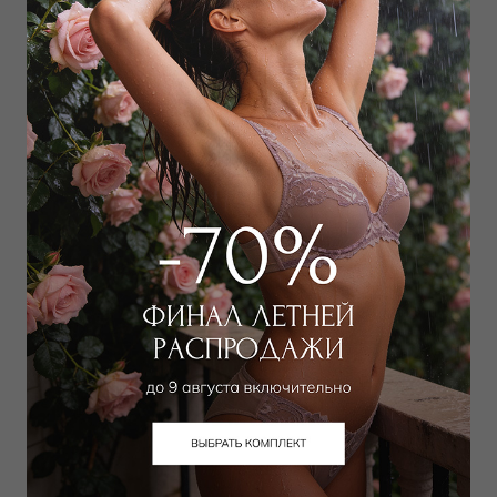
мягкий
7 000
₽
|
+ 350 бонусов
11 000
₽
|
+ 550 бонусов
LA DEA
LA DEA
Трусы хипстер
Бюстгальтер классический
мягкий
8 000
₽
|
+ 400 бонусов
12 000
₽
|
+ 600 бонусов