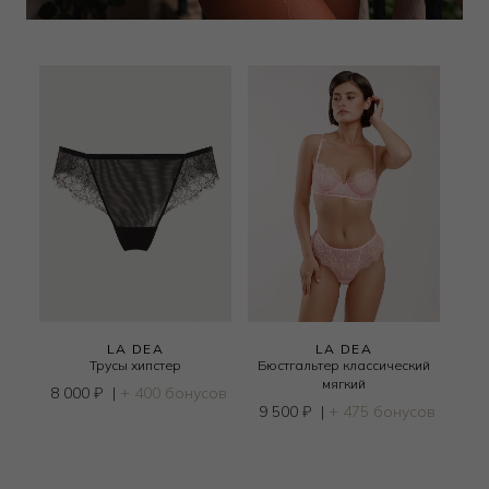
LA DEA
LA DEA
Трусы хипстер
Бюстгальтер классический
мягкий
8 000
₽
|
+ 400 бонусов
9 500
₽
|
+ 475 бонусов