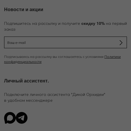
Новости и акции
скидку 10%
Подпишитесь на рассылку и получите
на первый
заказ
Подписываясь на рассылку вы соглашаетесь с условиями
Политики
конфиденциальности
Личный ассистент.
Подключите личного ассистента "Дикой Орхидеи"
в удобном мессенджере