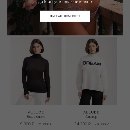
9 000
₽
7 650
₽
21 000
₽
21 000
₽
+ 1 цвет
+ 1 цвет
ALLUDE
ALLUDE
Водолазка
Свитер
9 000
₽
34 200
₽
21 000
₽
76 000
₽