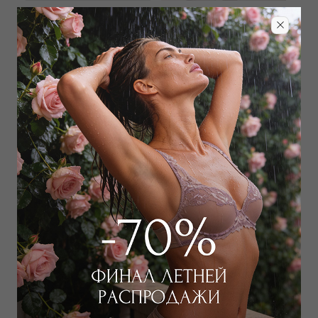
ALLUDE
ALLUDE
Лонгслив
Лонгслив
8 100
₽
8 100
₽
17 500
₽
17 500
₽
+ 1 цвет
+ 1 цвет
ALLUDE
ALLUDE
Водолазка
Водолазка