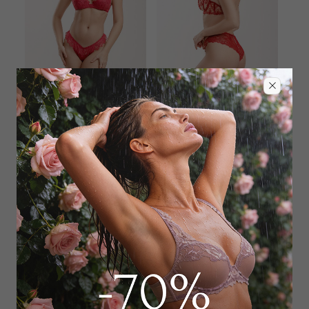
ERMANNO SCERVINO
SHIKKOSA
Трусы стринг
Трусы слип
13 950
₽
7 000
₽
|
+ 350 бонусов
37 000
₽
+ 1 цвет