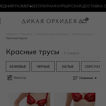
ЕДНИЙ РАЗМЕР
•
БЕСПЛАТНАЯ КУРЬЕРСКАЯ ДОСТАВКА ОТ 
Главная
Каталог
Женское нижнее бельё
Женские трусы
Красные трусы
Красные трусы
6 товаров
БЕЖЕВЫЕ
ЧЕРНЫЕ
БЕЛЫЕ
СЕКСУАЛЬ
Фильтр
Новинки