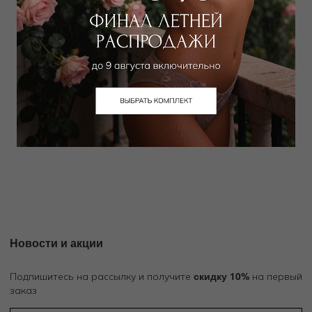
WILD ORCHID
WILD ORCHID
Трусы хипстер
Трусы слип
1 500
₽
|
+ 75 бонусов
1 500
₽
|
+ 75 бонусов
+ 6 цветов
+ 4 цвета
Новости и акции
скидку 10%
Подпишитесь на рассылку и получите
на первый
заказ